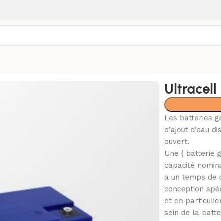
Ultracel
Les batteries g
d’ajout d’eau d
ouvert.
Une { batterie 
capacité nomina
a un temps de d
conception spéc
et en particuli
sein de la batt