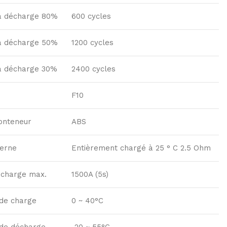
 à décharge 80%
600 cycles
 à décharge 50%
1200 cycles
 à décharge 30%
2400 cycles
F10
onteneur
ABS
terne
Entièrement chargé à 25 ° C 2.5 Ohm
écharge max.
1500A (5s)
de charge
0 ~ 40°C
de décharge
-20 ~ 55°C