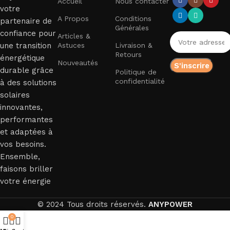
Accueil
Nous contacter
votre
A Propos
Conditions
partenaire de
Générales
confiance pour
Articles &
une transition
Astuces
Livraison &
Retours
énergétique
Nouveautés
durable grâce
Politique de
confidentialité
à des solutions
solaires
innovantes,
performantes
et adaptées à
vos besoins.
Ensemble,
faisons briller
votre énergie
© 2024 Tous droits réservés.
ANYPOWER
0