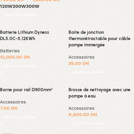
120W
200W
300W
Choix des options
Batterie Lithium Dyness
Boite de jonction
DL5.0C-5,12KWh
thermorétractable pour câble
pompe immergée
Batteries
13,000.00
DH
Accessoires
35.00
DH
Ajouter au panier
Ajouter au panier
Borne pour rail DIN10mm²
Brosse de nettoyage avec une
pompe à eau
Accessoires
7.00
DH
Accessoires
9,600.00
DH
Ajouter au panier
Ajouter au panier