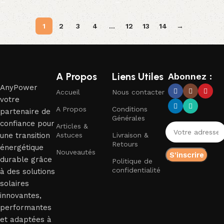
1
2
3
4
…
12
13
14
→
Read More
A Propos
Liens Utiles
Abonnez :
AnyPower
Accueil
Nous contacter
votre
A Propos
Conditions
partenaire de
Générales
confiance pour
Articles &
une transition
Astuces
Livraison &
Retours
énergétique
Nouveautés
durable grâce
Politique de
confidentialité
à des solutions
solaires
innovantes,
performantes
et adaptées à