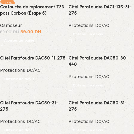
-34%
Cartouche de replacement T33
Citel Parafoudre DAC1-13S-31-
post Carbon (Étape 5)
275
Osmoseur
Protections DC/AC
59.00
DH
89.00
DH
Obtenir un devis
Ajouter au panier
Citel Parafoudre DAC50-11-275
Citel Parafoudre DAC50-30-
440
Protections DC/AC
Protections DC/AC
Obtenir un devis
Obtenir un devis
Citel Parafoudre DAC50-31-
Citel Parafoudre DAC50-31-
275
275
Protections DC/AC
Protections DC/AC
Obtenir un devis
Obtenir un devis