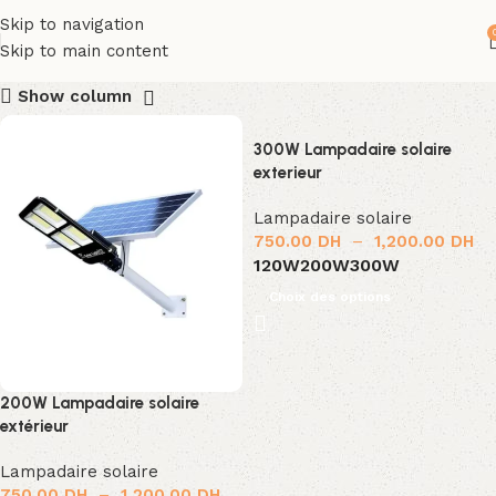
Skip to navigation
Skip to main content
Show column
300W Lampadaire solaire
exterieur
Lampadaire solaire
750.00
DH
–
1,200.00
DH
120W
200W
300W
Choix des options
200W Lampadaire solaire
extérieur
Lampadaire solaire
750.00
DH
–
1,200.00
DH