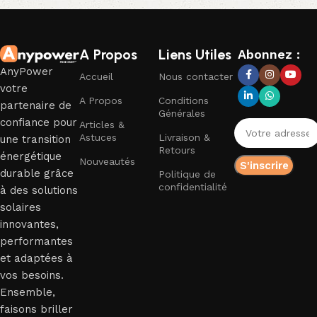
Read More
A Propos
Liens Utiles
Abonnez :
AnyPower
Accueil
Nous contacter
votre
A Propos
Conditions
partenaire de
Générales
confiance pour
Articles &
Astuces
Livraison &
une transition
Retours
énergétique
Nouveautés
durable grâce
Politique de
confidentialité
à des solutions
solaires
innovantes,
performantes
et adaptées à
vos besoins.
Ensemble,
faisons briller