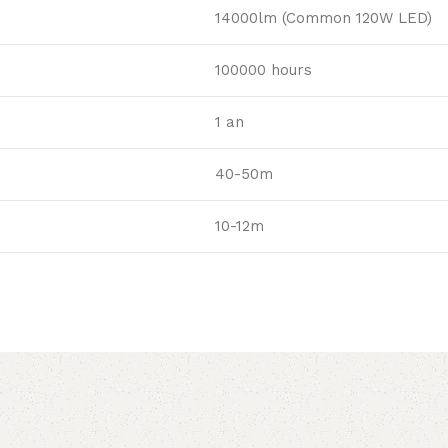
14000lm (Common 120W LED)
100000 hours
1 an
40-50m
10-12m