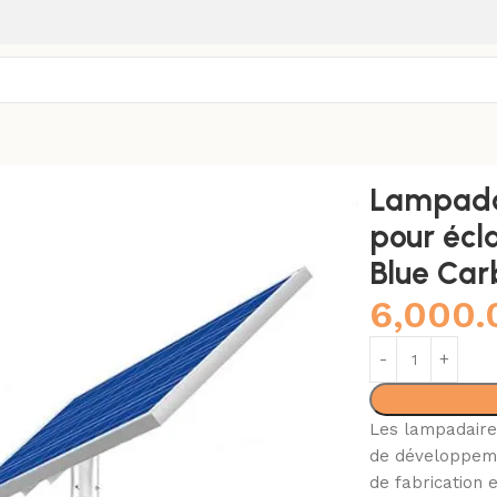
pour éclairage publique 120W – Blue Carbon
Lampadai
pour écl
Blue Car
6,000
Les lampadaires
de développemen
de fabrication 