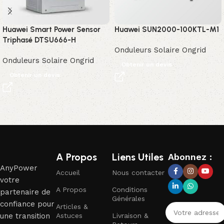
Huawei Smart Power Sensor
Huawei SUN2000-100KTL-M1
Triphasé DTSU666-H
Onduleurs Solaire Ongrid
Onduleurs Solaire Ongrid
Obtenir un devis
Obtenir un devis
Read More
A Propos
Liens Utiles
Abonnez :
AnyPower
Accueil
Nous contacter
votre
A Propos
Conditions
partenaire de
Générales
confiance pour
Articles &
une transition
Astuces
Livraison &