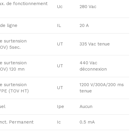
ax. de fonctionnement
Uc
280 Vac
de ligne
IL
20 A
ue surtension
UT
335 Vac tenue
OV) 5sec.
ue surtension
440 Vac
UT
TOV) 120 mn
déconnexion
ue surtension
1200 V/300A/200 ms
UT
/PE (TOV HT)
tenue
uel
Ipe
Aucun
onct. Permanent
Ic
0.5 mA