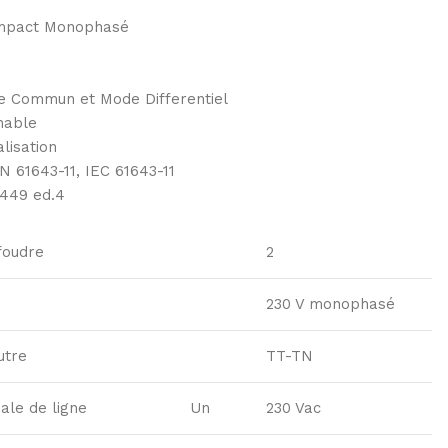
mpact Monophasé
e Commun et Mode Differentiel
hable
lisation
 61643-11, IEC 61643-11
449 ed.4
foudre
2
230 V monophasé
utre
TT-TN
ale de ligne
Un
230 Vac