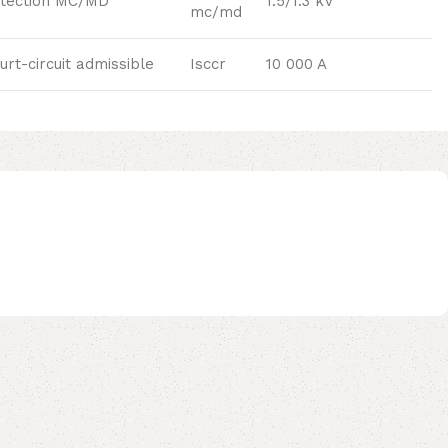
otection MC/MD
1.5/1.3 kV
mc/md
rt-circuit admissible
Isccr
10 000 A