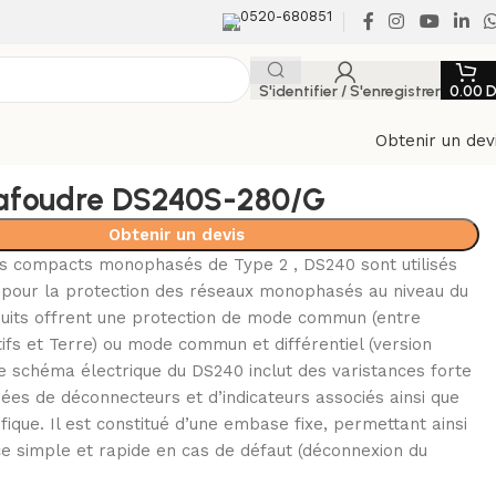
0520-680851
S'identifier / S'enregistrer
0.00
Obtenir un dev
rafoudre DS240S-280/G
Obtenir un devis
s compacts monophasés de Type 2 , DS240 sont utilisés
 pour la protection des réseaux monophasés au niveau du
uits offrent une protection de mode commun (entre
ifs et Terre) ou mode commun et différentiel (version
 schéma électrique du DS240 inclut des varistances forte
ées de déconnecteurs et d’indicateurs associés ainsi que
fique. Il est constitué d’une embase fixe, permettant ainsi
e simple et rapide en cas de défaut (déconnexion du