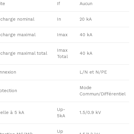
ite
If
Aucun
écharge nominal
In
20 kA
écharge maximal
Imax
40 kA
Imax
charge maximal total
40 kA
Total
nnexion
L/N et N/PE
Mode
otection
Commun/Différentiel
Up-
uelle à 5 kA
1.5/0.9 kV
5kA
Up