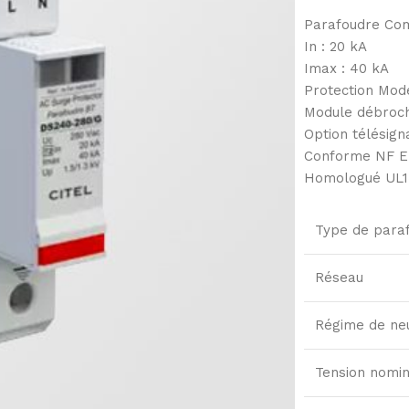
Parafoudre Co
In : 20 kA
Imax : 40 kA
Protection Mod
Module débroc
Option télésigna
Conforme NF EN
Homologué UL1
Type de para
Réseau
Régime de ne
Tension nomin