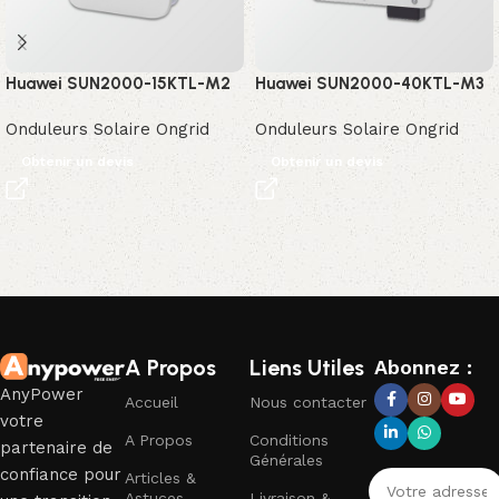
Huawei SUN2000-15KTL-M2
Huawei SUN2000-40KTL-M3
Onduleurs Solaire Ongrid
Onduleurs Solaire Ongrid
Obtenir un devis
Obtenir un devis
Read More
A Propos
Liens Utiles
Abonnez :
AnyPower
Accueil
Nous contacter
votre
A Propos
Conditions
partenaire de
Générales
confiance pour
Articles &
Astuces
Livraison &