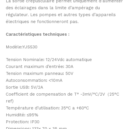
La sortie crépusculaire permet uniquement d’alimenter
des éclairages dans la limite d’ampérage du
régulateur. Les pompes et autres types d’appareils
électriques ne fonctionneront pas.
Caractéristiques techniques :
Modèle
:
YJSS30
Tension Nominale
:
12/24Vdc automatique
Courant maximum d’entrée
:
30A
Tension maximum panneau
:
50V
Autoconsommation
:
<10mA
Sortie USB
:
5V/2A
Coefficient de compensation de T° -3mV/°C/2V（25°C
ref)
Température d’utilisation
:
35°C a +60°C
Humidité
:
≤95%
Protection
:
IP30
Dimensions
:
133x 70 x 35 mm