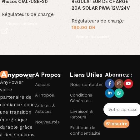
Phocos CML-USB-20
RÉGULATEUR DE CHARGE
20A SOLAR PWM 12V/24V
Régulateurs de charge
Régulateurs de charge
Obtenir un devis
180.00
DH
Ajouter au panier
Read More
A Propos
Liens Utiles
Abonnez :
AnyPower
Accueil
Nous contacter
votre
A Propos
Conditions
partenaire de
Générales
confiance pour
Articles &
Astuces
Livraison &
une transition
Retours
énergétique
Nouveautés
durable grâce
Politique de
confidentialité
à des solutions