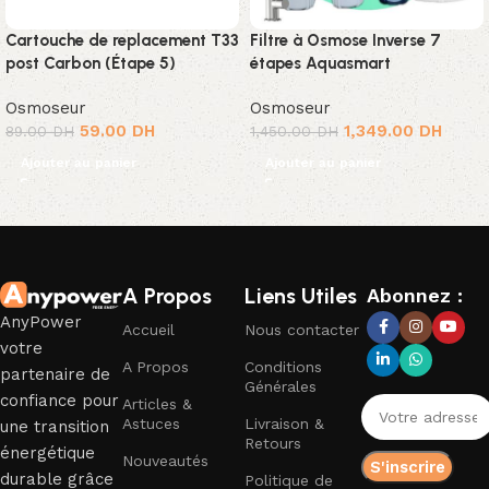
Cartouche de replacement T33
Filtre à Osmose Inverse 7
post Carbon (Étape 5)
étapes Aquasmart
Osmoseur
Osmoseur
59.00
DH
1,349.00
DH
89.00
DH
1,450.00
DH
Ajouter au panier
Ajouter au panier
Read More
A Propos
Liens Utiles
Abonnez :
AnyPower
Accueil
Nous contacter
votre
A Propos
Conditions
partenaire de
Générales
confiance pour
Articles &
Astuces
Livraison &
une transition
Retours
énergétique
Nouveautés
durable grâce
Politique de